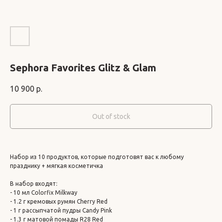
Sephora Favorites Glitz & Glam
10 900
р.
Out of stock
Набор из 10 продуктов, которые подготовят вас к любому
празднику + мягкая косметичка
В набор входят:
- 10 мл Colorfix Milkway
- 1.2 г кремовых румян Cherry Red
- 1 г рассыпчатой пудры Candy Pink
- 1.3 г матовой помады R28 Red