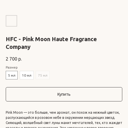
HFC - Pink Moon Haute Fragrance
Company
2 700
р.
Размер
5 мл
10 мл
75 мл
Купить
Pink Moon — это больше, чем аромат, он похож на нежный цветок,
распускающийся в розовом небе в окружении мерцающих звезд.
Сияющий, волшебный свет луны манит мечтателей, тех, кто жаждет
красоты и легкого очарования. Это цветочно-удовое творение