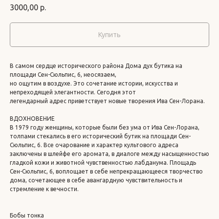
3000,00
р.
Купить
В самом сердце исторического района Дома дух бутика на
площади Сен-Сюльпис, 6, неосязаем,
но ощутим в воздухе. Это сочетание истории, искусства и
непреходящей элегантности. Сегодня этот
легендарный адрес приветствует новые творения Ива Сен-Лорана.
ВДОХНОВЕНИЕ
В 1979 году женщины, которые были без ума от Ива Сен-Лорана,
толпами стекались в его исторический бутик на площади Сен-
Сюльпис, 6. Все очарование и характер культового адреса
заключены в шлейфе его аромата, в диалоге между насыщенностью
гладкой кожи и животной чувственностью лабданума. Площадь
Сен-Сюльпис, 6, воплощает в себе непрекращающееся творчество
дома, сочетающее в себе авангардную чувствительность и
стремление к вечности.
Бобы тонка