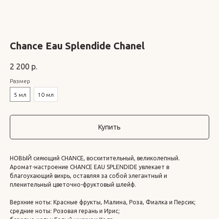
Chance Eau Splendide Chanel
2 200
р.
Размер
5 мл
10 мл
Купить
НОВЫЙ сияющий CHANCE, восхитительный, великолепный.
Аромат-настроение CHANCE EAU SPLENDIDE увлекает в
благоухающий вихрь, оставляя за собой элегантный и
пленительный цветочно-фруктовый шлейф.
Верхние ноты: Красные фрукты, Малина, Роза, Фиалка и Персик;
средние ноты: Розовая герань и Ирис;