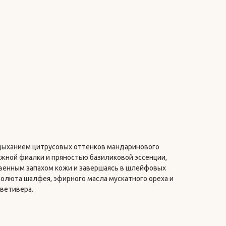
дыханием цитрусовых оттенков мандаринового
ежной фиалки и пряностью базиликовой эссенции,
венным запахом кожи и завершаясь в шлейфовых
солюта шалфея, эфирного масла мускатного ореха и
ветивера.