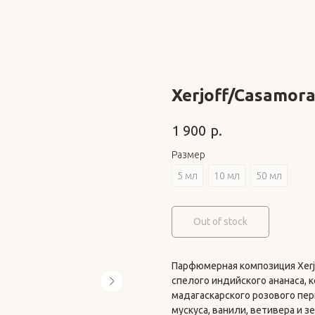
Xerjoff/Casamora
р.
1 900
Размер
5 мл
10 мл
50 мл
Out of stock
Парфюмерная композиция Xerjof
спелого индийского ананаса,
мадагаскарского розового пер
мускуса, ванили, ветивера и з