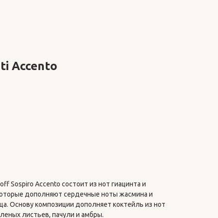
ti Аccentо
f Sospiro Accento состоит из нот гиацинта и
 которые дополняют сердечные ноты жасмина и
ца. Основу композиции дополняет коктейль из нот
еленых листьев, пачули и амбры.