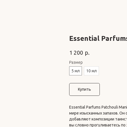
Essential Parfum
р.
1 200
Размер
5 мл
10 мл
Купить
Essential Parfums Patchouli M
мире изысканных запахов. Он 
добавляют композиции таинст
вы словно прогуливаетесь по