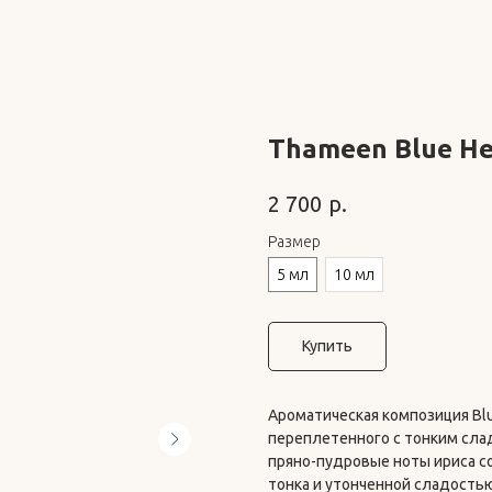
Thameen Blue He
р.
2 700
Размер
5 мл
10 мл
Купить
Ароматическая композиция Blu
переплетенного с тонким сла
пряно-пудровые ноты ириса с
тонка и утонченной сладостью