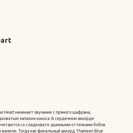
art
e Heart начинает звучание с пряного шафрана,
дковатым запахом кокоса. В сердечном аккорде
очетаются со сладковато-дымными оттенками бобов
 ванили. Тогда как финальный аккорд Thameen Blue