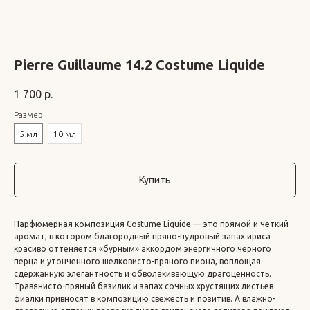
Pierre Guillaume 14.2 Costume Liquide
1 700
р.
Размер
5 мл
10 мл
Купить
Парфюмерная композиция Costume Liquide — это прямой и четкий
аромат, в котором благородный пряно-пудровый запах ириса
красиво оттеняется «бурным» аккордом энергичного черного
перца и утонченного шелковисто-пряного пиона, воплощая
сдержанную элегантность и обволакивающую драгоценность.
Травянисто-пряный базилик и запах сочных хрустящих листьев
фиалки привносят в композицию свежесть и позитив. А влажно-