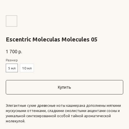
Escentric Moleculas Molecules 05
1 700
р.
Размер
5 мл
10 мл
Купить
Элегантные сухие древесные ноты кашмерана дополнены мягкими
мускусными оттенками, сладкими смолистыми акцентами сосны и
уникальной синтезированной особой тайной ароматической
молекулой.