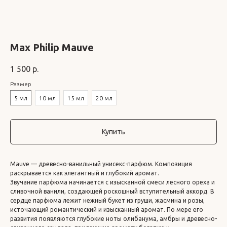
Max Philip Mauve
1 500
р.
Размер
5 мл
10 мл
15 мл
20 мл
Купить
Mauve — древесно-ванильный унисекс-парфюм. Композиция
раскрывается как элегантный и глубокий аромат.
Звучание парфюма начинается с изысканной смеси лесного ореха и
сливочной ванили, создающей роскошный вступительный аккорд. В
сердце парфюма лежит нежный букет из груши, жасмина и розы,
источающий романтический и изысканный аромат. По мере его
развития появляются глубокие ноты олибанума, амбры и древесно-