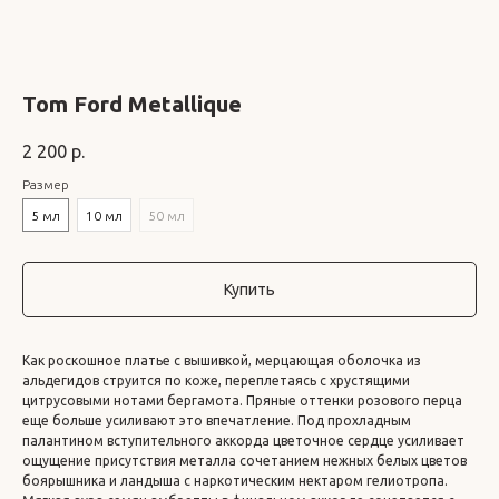
Tom Ford Metallique
2 200
р.
Размер
5 мл
10 мл
50 мл
Купить
Как роскошное платье с вышивкой, мерцающая оболочка из
альдегидов струится по коже, переплетаясь с хрустящими
цитрусовыми нотами бергамота. Пряные оттенки розового перца
еще больше усиливают это впечатление. Под прохладным
палантином вступительного аккорда цветочное сердце усиливает
ощущение присутствия металла сочетанием нежных белых цветов
боярышника и ландыша с наркотическим нектаром гелиотропа.