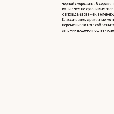
черной смородины. В сердце 
их ни с чем не сравнимым зап
с аккордами свежей, зеленею
Классические, древесные мот
перемешиваются с соблазните
запоминающееся послевкусие