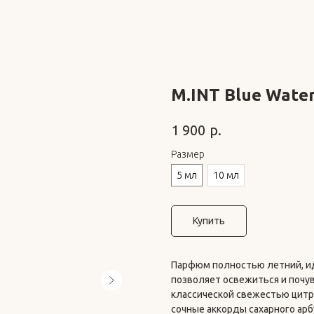
M.INT Blue Water
р.
1 900
Размер
5 мл
10 мл
Купить
Парфюм полностью летний, и
позволяет освежиться и почу
классической свежестью цитру
сочные аккорды сахарного арб