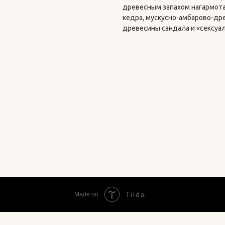
древесным запахом нагармота
кедра, мускусно-амбарово-др
древесины сандала и «сексуа
Tilda
Made on