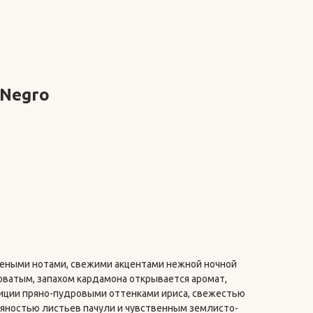
 Negro
еными нотами, свежими акцентами нежной ночной
оватым, запахом кардамона открывается аромат,
иции пряно-пудровыми оттенками ириса, свежестью
ряностью листьев пачули и чувственным землисто-