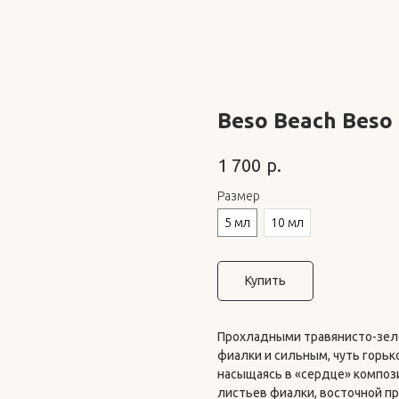
Beso Beach Beso
р.
1 700
Размер
5 мл
10 мл
Купить
Прохладными травянисто-зел
фиалки и сильным, чуть горьк
насыщаясь в «сердце» композ
листьев фиалки, восточной п