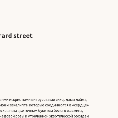
rard street
щими искристыми цитрусовыми аккордами лайма,
ря и эвкалипта, которые соединяются в «сердце»
оскошным цветочным букетом белого жасмина,
медовой розы и утонченной экзотической орхидеи.