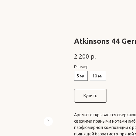
Atkinsons 44 Ger
р.
2 200
Размер
5 мл
10 мл
Купить
Аромат открывается сверкаю
свежими пряными нотами имби
парфюмерной композиции с р
пьянящей бархатисто-пряной 