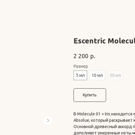
Escentric Molecul
р.
2 200
Размер
5 мл
10 мл
30 мл
Купить
В Molecule 01 + Iris находится
Absolue, который раскрывает 
Основной древесный аккорд пар
дополняют умеренные ноты му