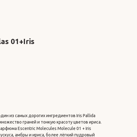
as 01+Iris
 один из самых дорогих ингредиентов Iris Pallida
множество граней и тонкую красоту цветов ириса.
фюма Escentric Molecules Molecule 01 + Iris
скуса, амбры и ириса, более лёгкий пудровый