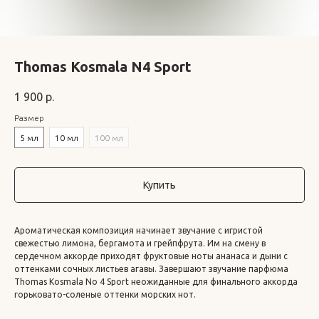
Thomas Kosmala N4 Sport
1 900
р.
Размер
5 мл
10 мл
100 мл
Купить
Ароматическая композиция начинает звучание с игристой
свежестью лимона, бергамота и грейпфрута. Им на смену в
сердечном аккорде приходят фруктовые ноты ананаса и дыни с
оттенками сочных листьев агавы. Завершают звучание парфюма
Thomas Kosmala No 4 Sport неожиданные для финального аккорда
горьковато-соленые оттенки морских нот.