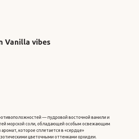
n Vanilla vibes
ротивоположностей — пудровой восточной ванили и
стей морской соли, обладающей особым освежающим
 аромат, которое сплетается в «сердце»
кзотическими цветочными оттенками орхидеи.