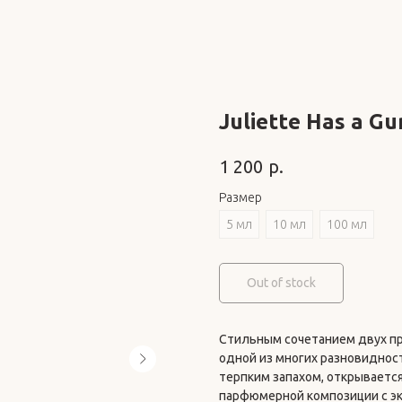
Juliette Has a Gu
р.
1 200
Размер
5 мл
10 мл
100 мл
Out of stock
Стильным сочетанием двух п
одной из многих разновидно
терпким запахом, открывается
парфюмерной композиции с э