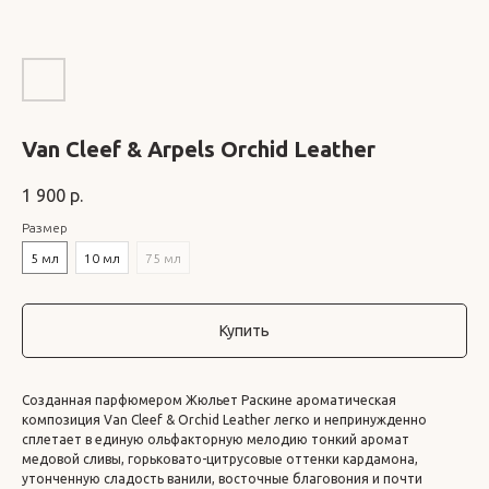
Van Cleef & Arpels Orchid Leather
1 900
р.
Размер
5 мл
10 мл
75 мл
Купить
Созданная парфюмером Жюльет Раскине ароматическая
композиция Van Cleef & Orchid Leather легко и непринужденно
сплетает в единую ольфакторную мелодию тонкий аромат
медовой сливы, горьковато-цитрусовые оттенки кардамона,
утонченную сладость ванили, восточные благовония и почти