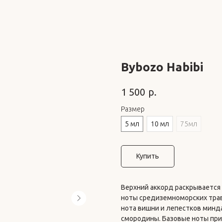
Bybozo Habibi
р.
1 500
Размер
5 мл
10 мл
75мл
Купить
Верхний аккорд раскрывается 
ноты средиземноморских трав
нота вишни и лепестков минда
смородины. Базовые ноты при