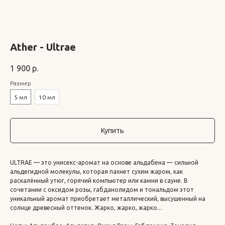
Ather - Ultrae
1 900
р.
Размер
5 мл
10 мл
Купить
ULTRAE — это унисекс-аромат на основе альдабена — сильной
альдегидной молекулы, которая пахнет сухим жаром, как
раскалённый утюг, горячий компьютер или камни в сауне. В
сочетании с оксидом розы, габданолидом и тональдом этот
уникальный аромат приобретает металлический, высушенный на
солнце древесный оттенок. Жарко, жарко, жарко...